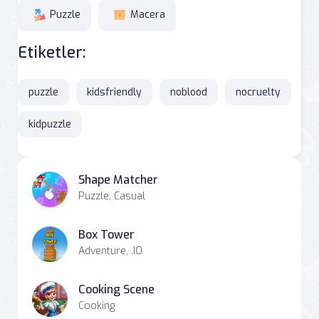
Puzzle
Macera
Etiketler:
puzzle
kidsfriendly
noblood
nocruelty
kidpuzzle
Shape Matcher
Puzzle, Casual
Box Tower
Adventure, .IO
Cooking Scene
Cooking