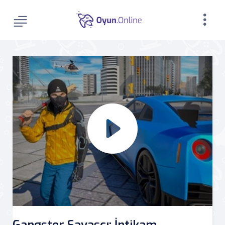
Gangster Savaşçı: İntikam