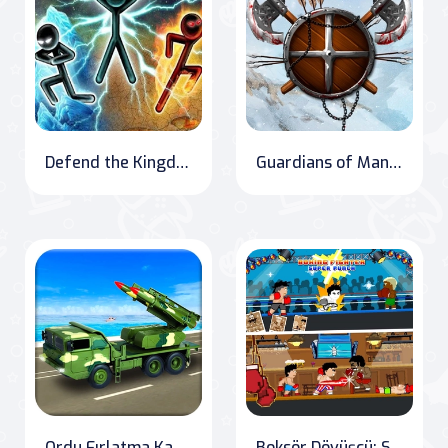
Defend the Kingdom: Sarens Rising
Guardians of Mangara: The Frozen Crown
Ordu Fırlatma Kamyon Savaşı: Roket Atış Deneyimi
Boksör Dövüşçü: Süper Yumruk