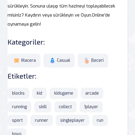
sürükleyin. Sonuna ulaşıp tüm hazineyi toplayabilecek
misiniz? Kaydırın veya sürükleyin ve Oyun.Online’de
oynamaya gelin!
Kategoriler:
Macera
Casual
Beceri
Etiketler:
blocks
kid
kidsgame
arcade
running
skill
collect
1player
sport
runner
singleplayer
run
boys