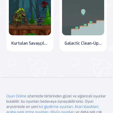
Kurtulan Savaşçılar: Patrona Karşı
Galactic Clean-Up: The Adventures of Dr. Green Alien
Oyun Online
sitemizde birbirinden güzel ve eğlenceli oyunlar
bulabilir, bu oyunları bedavaya oynayabilirsiniz. Oyun
arşivimizde en yeni
kız giydirme oyunları
,
Atari klasikleri
,
araba park etme oyunları
,
dövüş oyunları
ve daha pek çok