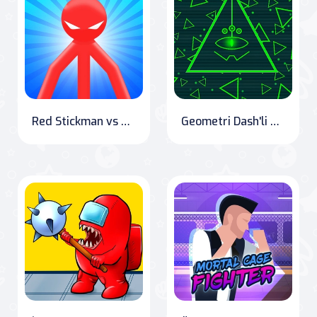
Red Stickman vs Monster School
Geometri Dash'li Çılgın Küp Kaçışı - hikaye piksel kaçınma ve dövme