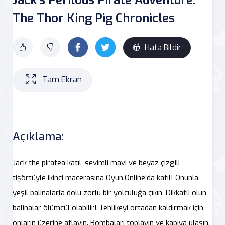
The Thor King Pig Chronicles
Hata Bildir
Tam Ekran
Açıklama:
Jack the piratea katıl, sevimli mavi ve beyaz çizgili
tişörtüyle ikinci macerasına Oyun.Online'da katıl! Onunla
yeşil balinalarla dolu zorlu bir yolculuğa çıkın. Dikkatli olun,
balinalar ölümcül olabilir! Tehlikeyi ortadan kaldırmak için
onların üzerine atlayın. Bombaları toplayın ve kapıya ulaşın.