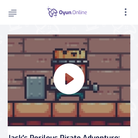
Jack's Perilous Pirate Adventure: