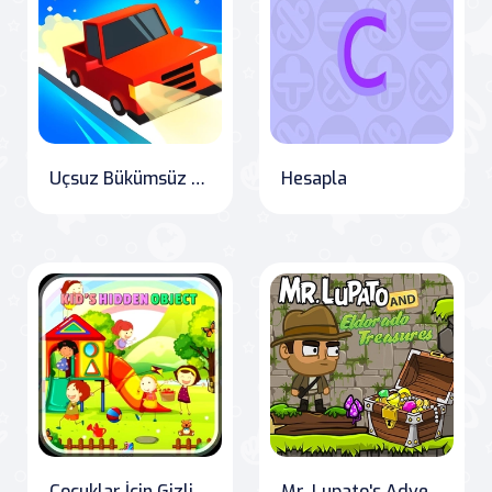
Uçsuz Bükümsüz Hız Deneyimi
Hesapla
Çocuklar İçin Gizli Nesne
Mr. Lupato's Adventure: Searching for Eldorado