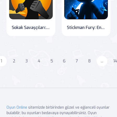
Sokak Savaşçıları: Cyber Şehri
Stickman Fury: Endless Battle
1
2
3
4
5
6
7
8
...
14
Oyun Online
sitemizde birbirinden güzel ve eğlenceli oyunlar
bulabilir, bu oyunları bedavaya oynayabilirsiniz. Oyun