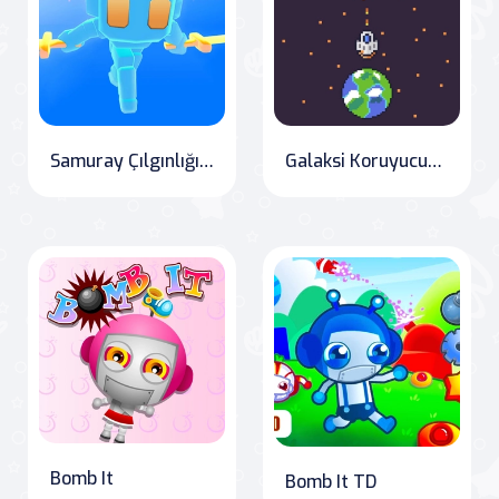
Samuray Çılgınlığı: Parkur Savaşı
Galaksi Koruyucusu: Android Savaşı
Bomb It
Bomb It TD