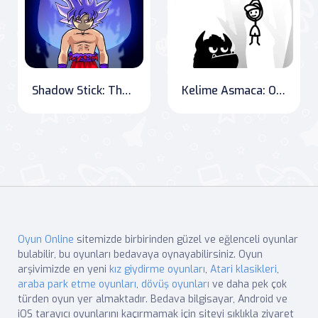
Shadow Stick: The Legacy of a Fighter
Kelime Asmaca: OnlineGames.World Serüveni
Oyun Online
sitemizde birbirinden güzel ve eğlenceli oyunlar
bulabilir, bu oyunları bedavaya oynayabilirsiniz. Oyun
arşivimizde en yeni
kız giydirme oyunları
,
Atari klasikleri
,
araba park etme oyunları
,
dövüş oyunları
ve daha pek çok
türden oyun yer almaktadır. Bedava bilgisayar, Android ve
iOS tarayıcı oyunlarını kaçırmamak için siteyi sıklıkla ziyaret