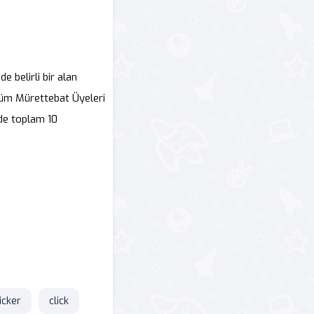
 belirli bir alan
 Tüm Mürettebat Üyeleri
ede toplam 10
icker
click