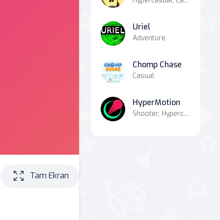
Hypercasual, Casual
Uriel
Adventure
Chomp Chase
Casual
HyperMotion
Shooter, Hypercasual, Casual, Combat
Tam Ekran