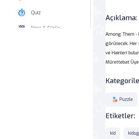
Quiz
Açıklama:
Yarış & Sürüş
Among Them - Bul
Nişan
görünecek. Her ş
ve Hainleri bulu
Simülasyon
Mürettebat Üyes
Spor
Kategorile
Strateji
Puzzle
Macera
Etiketler:
Beceri
kid
kids
Atari Salonu