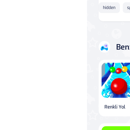
hidden
s
Savaş
Masa
Masa Oyunları
Ben
Kart
Bakım
Klasik Oyunlar
Dövüş
Renkli Yol
false