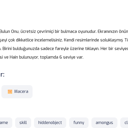
un Onu, ücretsiz çevrimiçi bir bulmaca oyunudur. Ekranınızın önünde
eyi çok dikkatlice incelemelisiniz. Kendi resimlerinde soluklaşmış
n. Birini bulduğunuzda sadece fareyle üzerine tıklayın. Her bir seviy
i ve Hain bulunuyor, toplamda 6 seviye var.
r:
Macera
game
skill
hiddenobject
funny
amongus
cl