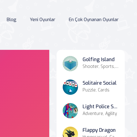
Blog
Yeni Oyunlar
En Çok Oynanan Oyunlar
Golfing Island
Shooter, Sports, Agility, Casual
Solitaire Social
Puzzle, Cards
Light Police Speed Hero Robot Rescue Mission
Adventure, Agility
Flappy Dragon