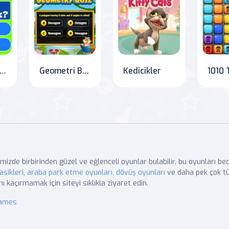
ivia! En iyi aile bilgi yarışması
Geometri Bilmece
Kedicikler
mizde birbirinden güzel ve eğlenceli oyunlar bulabilir, bu oyunları b
asikleri
,
araba park etme oyunları
,
dövüş oyunları
ve daha pek çok tü
nı kaçırmamak için siteyi sıklıkla ziyaret edin.
Games