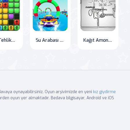
1010 Tehlikesiz
Su Arabası Hüner Yarışı
Kağıt Among Us Online
edavaya oynayabilirsiniz. Oyun arşivimizde en yeni
kız giydirme
rden oyun yer almaktadır. Bedava bilgisayar, Android ve iOS