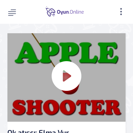
Ok atışçı: Elma Vur