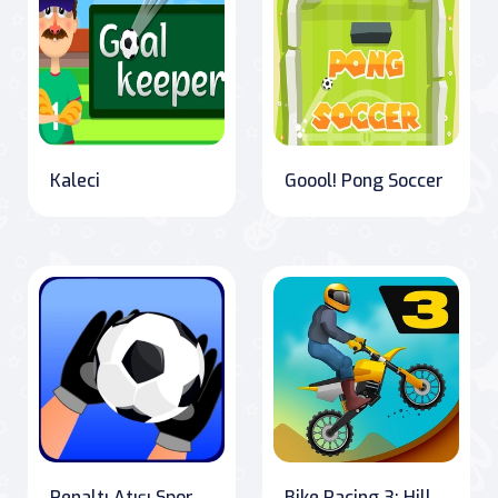
Kaleci
Goool! Pong Soccer
Penaltı Atışı Spor Oyunu
Bike Racing 3: Hill Climb Havoc