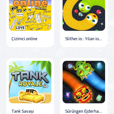
Çizimci.online
Slither.io : Yılan io oyunu
Tank Savaşı
Sürüngen Ejderha.io