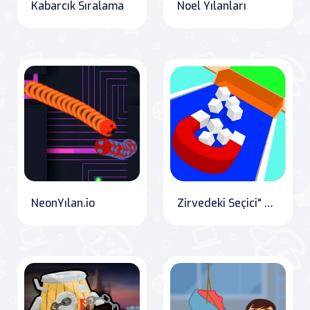
Kabarcık Sıralama
Noel Yılanları
NeonYılan.io
Zirvedeki Seçici" which translates to "The Picker on Top