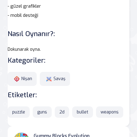
- güzel grafikler
- mobil desteği
Nasıl Oynanır?:
Dokunarak oyna.
Kategoriler:
Nişan
Savaş
Etiketler:
puzzle
guns
2d
bullet
weapons
Gummy Blocks Evolution