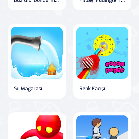
Buz Gibi Dondurma! Buzlu tatlı
Yılbaşı Pudingleri Eşleştirme
Su Mağarası
Renk Kaçışı