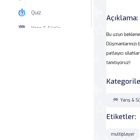
Quiz
Açıklama:
Yarış & Sürüş
Bu uzun beklene
Nişan
Düşmanlarınızı bu
patlayıcı silahl
Simülasyon
tanıtıyoruz!
Spor
Kategorile
Strateji
Yarış & S
Macera
Etiketler:
Beceri
multiplayer
Atari Salonu