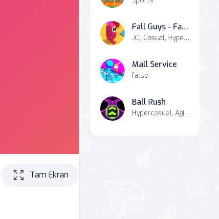
Sports
Fall Guys - Fall Beans
.IO, Casual, Hypercasual, Agility, Battle
Mall Service
false
Ball Rush
Hypercasual, Agility, Casual
Tam Ekran