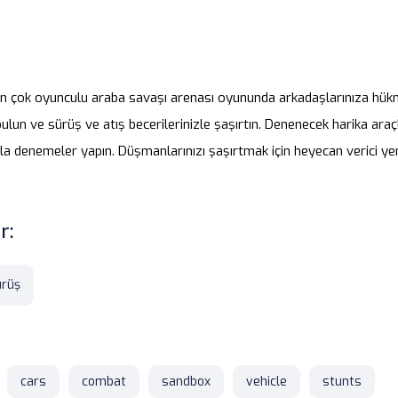
n çok oyunculu araba savaşı arenası oyununda arkadaşlarınıza hük
lun ve sürüş ve atış becerilerinizle şaşırtın. Denenecek harika araçla
arla denemeler yapın. Düşmanlarınızı şaşırtmak için heyecan verici ye
r:
ürüş
cars
combat
sandbox
vehicle
stunts