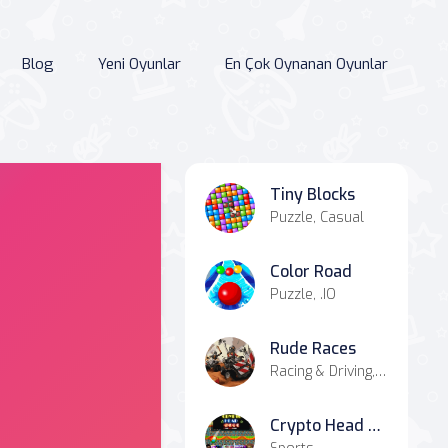
Blog
Yeni Oyunlar
En Çok Oynanan Oyunlar
Tiny Blocks
Puzzle, Casual
Color Road
Puzzle, .IO
Rude Races
Racing & Driving, Battle
Crypto Head Ball