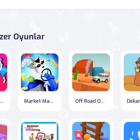
zer Oyunlar
erk Dash: Show off Your Moves!
Market Master: Raccoon Retail Edition
Off Road Otomatik Testi
Dekar