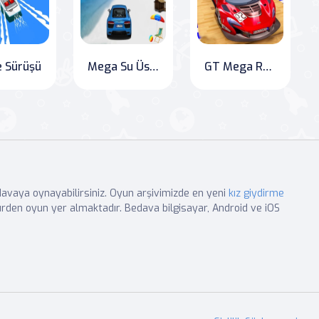
 Sürüşü
Mega Su Üstü Araba Yarış Oyunu 3D
GT Mega Rampası Araba Akrobatikleri
edavaya oynayabilirsiniz. Oyun arşivimizde en yeni
kız giydirme
rden oyun yer almaktadır. Bedava bilgisayar, Android ve iOS