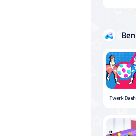
Savaş
Masa
Ben
Masa Oyunları
Kart
Bakım
Klasik Oyunlar
Tw
Dövüş
false