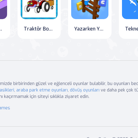
a Atlama
Traktör Boyama Sayfaları
Yazarken Yaşa ya da Öl
Tekne
mizde birbirinden güzel ve eğlenceli oyunlar bulabilir, bu oyunları b
asikleri
,
araba park etme oyunları
,
dövüş oyunları
ve daha pek çok tü
nı kaçırmamak için siteyi sıklıkla ziyaret edin.
Games