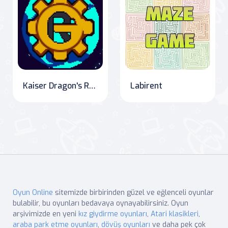
Kaiser Dragon's Reign: The Quest for Relics
Labirent
Oyun Online
sitemizde birbirinden güzel ve eğlenceli oyunlar
bulabilir, bu oyunları bedavaya oynayabilirsiniz. Oyun
arşivimizde en yeni
kız giydirme oyunları
,
Atari klasikleri
,
araba park etme oyunları
,
dövüş oyunları
ve daha pek çok