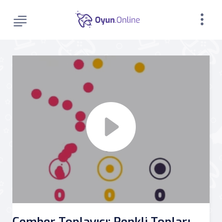
Çember Toplayıcı: Renkli Topları