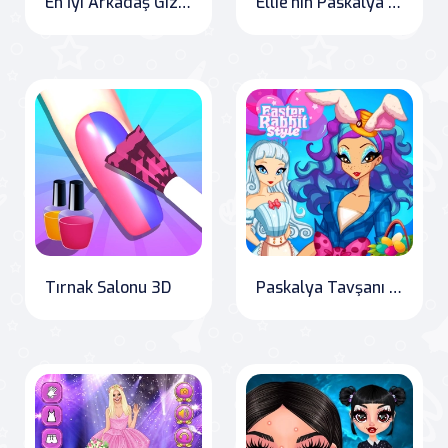
En İyi Arkadaş Gizli ve Süslü Yumurta
Ellie'nin Paskalya Macerası
Tırnak Salonu 3D
Paskalya Tavşanı Stili