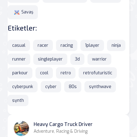
Savaş
Etiketler:
casual
racer
racing
1player
ninja
runner
singleplayer
3d
warrior
parkour
cool
retro
retrofuturistic
cyberpunk
cyber
80s
synthwave
synth
Heavy Cargo Truck Driver
Adventure, Racing & Driving