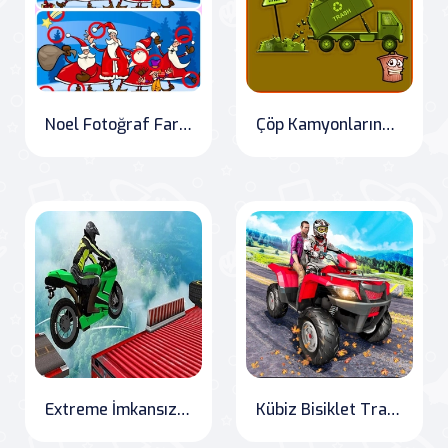
Noel Fotoğraf Farkları 2
Çöp Kamyonlarındaki Gizli Çöp Kutusu
Extreme İmkansız Motosiklet Pisti Hüner Meydan Okuması 2020
Kübiz Bisiklet Trafik Yarışçısı Çılgınlığı