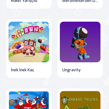
Roket Yarışçısı
Merdivenlerden Düşme Online
İnek İnek Kaç
Ungravity