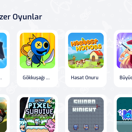
zer Oyunlar
şta Arcade
Gökkuşağı Roket Ninja
Hasat Onuru