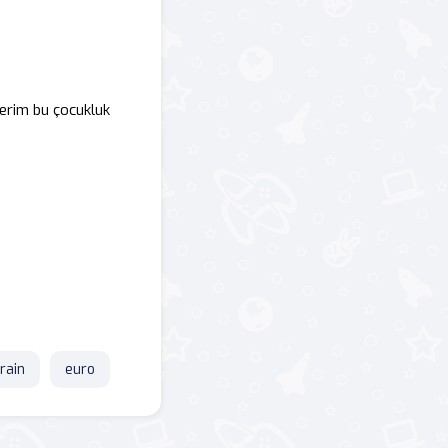
rerim bu çocukluk
train
euro