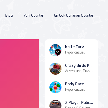
Blog
Yeni Oyunlar
En Çok Oynanan Oyunlar
Knife Fury
Hypercasual
Crazy Birds Kart Hidden Stars
Adventure, Puzzle, Racing & Driving
Body Race
Hypercasual
2 Player Police Racing