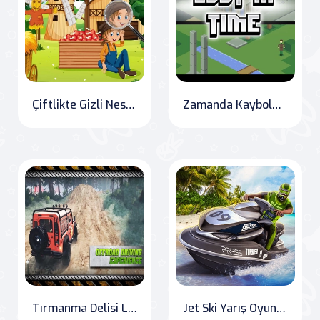
Çiftlikte Gizli Nesneler
Zamanda Kaybolmak
Tırmanma Delisi Lüks Prado Simülasyon Oyunu 3D
Jet Ski Yarış Oyunları: Su Teknesi Çılgınlığı