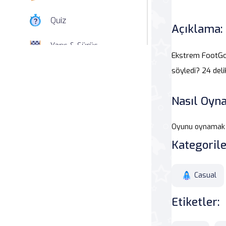
Quiz
Açıklama:
Yarış & Sürüş
Ekstrem FootGol
Nişan
söyledi? 24 delik
Simülasyon
Nasıl Oyna
Spor
Oyunu oynamak iç
Kategorile
Strateji
Macera
Casual
Beceri
Etiketler:
Atari Salonu