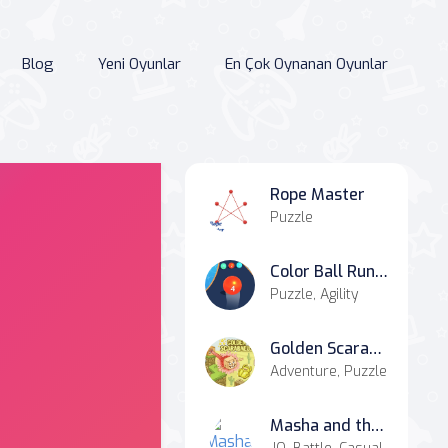
Blog
Yeni Oyunlar
En Çok Oynanan Oyunlar
Rope Master
Puzzle
Color Ball Run 2048
Puzzle, Agility
Golden Scarabeaus
Adventure, Puzzle
Masha and the Bear: Meadows