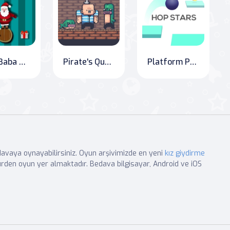
Noel Baba Meydan Okuması
Pirate's Quest: Bomb Ride
Platform Pro: Hop to the Top
edavaya oynayabilirsiniz. Oyun arşivimizde en yeni
kız giydirme
rden oyun yer almaktadır. Bedava bilgisayar, Android ve iOS