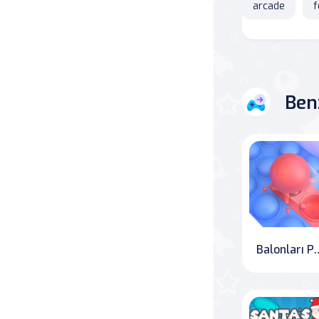
arcade
f
Savaş
Masa
Ben
Masa Oyunları
Kart
Bakım
Klasik Oyunlar
Dövüş
Balonlar
false