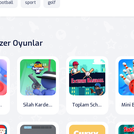
ootball
sport
golf
zer Oyunlar
ı Patlat
Silah Kardeşler
Toplam Schlag: The Ultimate Baseball Slam!