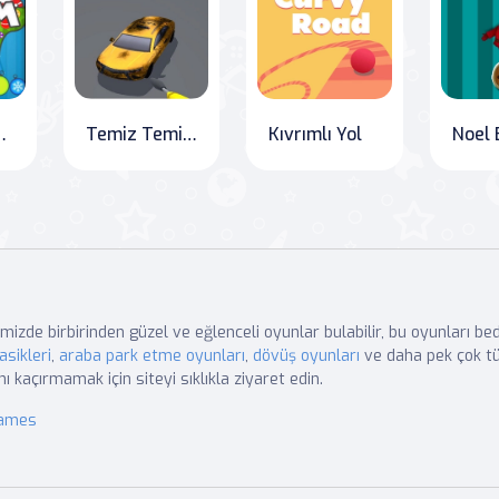
kkürler Baba Noel!
Temiz Temizlik Macerası
Kıvrımlı Yol
mizde birbirinden güzel ve eğlenceli oyunlar bulabilir, bu oyunları b
asikleri
,
araba park etme oyunları
,
dövüş oyunları
ve daha pek çok tü
nı kaçırmamak için siteyi sıklıkla ziyaret edin.
Games