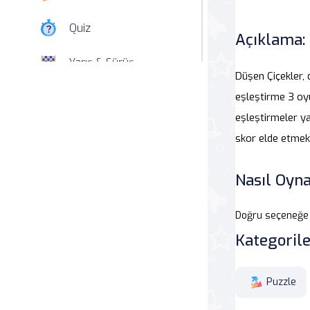
Quiz
Açıklama:
Yarış & Sürüş
Düşen Çiçekler, 
Nişan
eşleştirme 3 oyu
eşleştirmeler ya
Simülasyon
skor elde etmek 
Spor
Nasıl Oyna
Strateji
Doğru seçeneğe 
Macera
Kategorile
Beceri
Puzzle
Atari Salonu