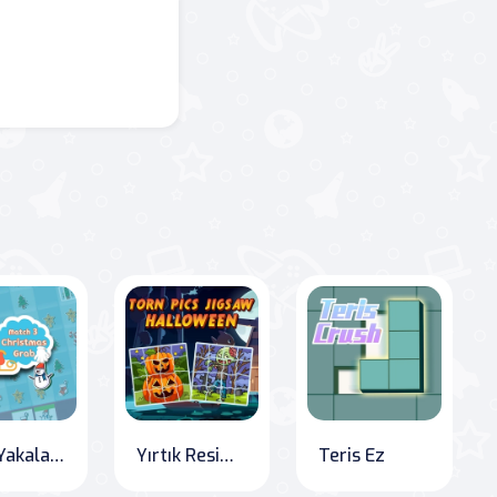
Noel Yakalama Üçlüsü
Yırtık Resimler Mozaik Cadılar Bayramı
Teris Ez