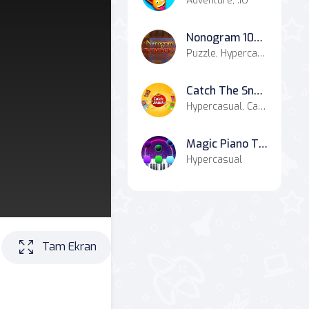
Adventure, .IO
Nonogram 1000!
Puzzle, Hypercasual, Casual
Catch The Snacks
Hypercasual, Casual
Magic Piano Tiles
Hypercasual
Tam Ekran