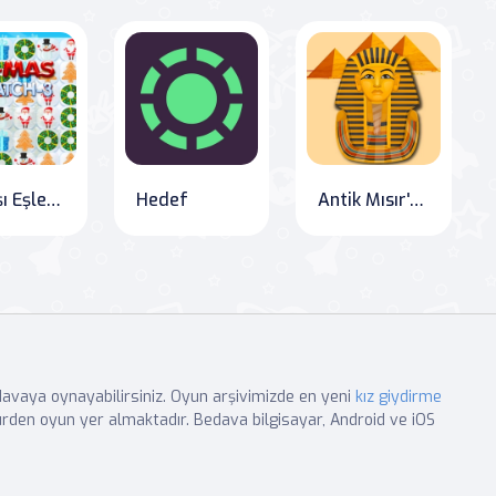
Yılbaşı Eşleştirme 3
Hedef
Antik Mısır'da Farkları Bul
edavaya oynayabilirsiniz. Oyun arşivimizde en yeni
kız giydirme
rden oyun yer almaktadır. Bedava bilgisayar, Android ve iOS