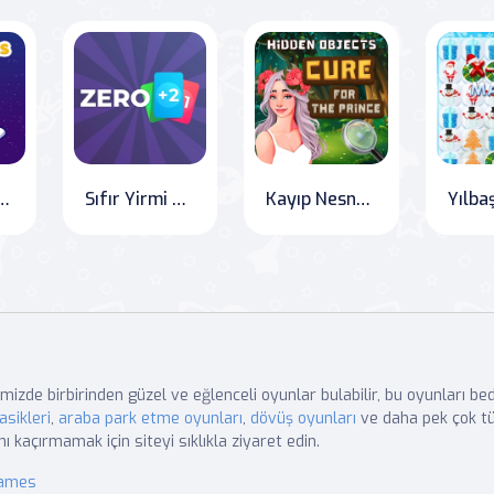
i Gizli Yıldızlar
Sıfır Yirmi Bir: 21 Puan
Kayıp Nesneler Prens İçin Çare
mizde birbirinden güzel ve eğlenceli oyunlar bulabilir, bu oyunları b
asikleri
,
araba park etme oyunları
,
dövüş oyunları
ve daha pek çok tü
nı kaçırmamak için siteyi sıklıkla ziyaret edin.
Games