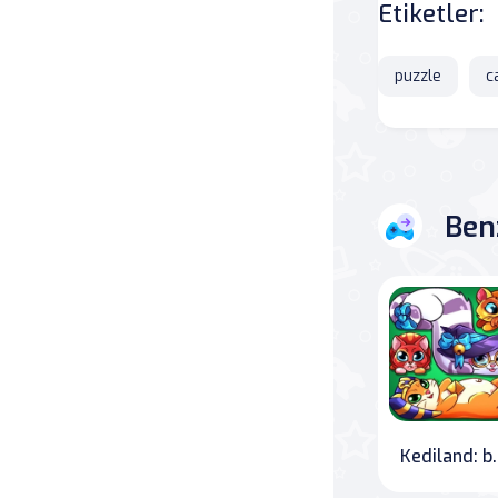
Etiketler:
Savaş
puzzle
c
Masa
Masa Oyunları
Kart
Ben
Bakım
Klasik Oyunlar
Dövüş
false
Kediland