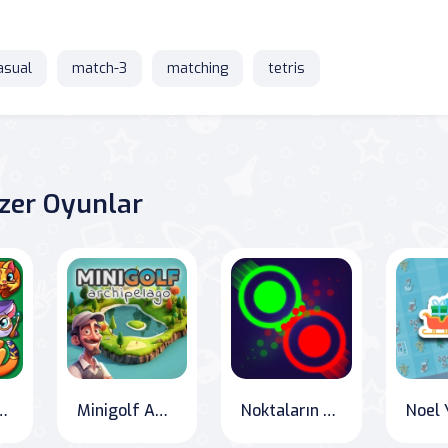
asual
match-3
matching
tetris
zer Oyunlar
: blok bulmaca
Minigolf Adaları
Noktaların Çatışması