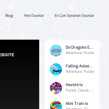
Blog
Yeni Oyunlar
En Çok Oynanan Oyunlar
Do Dragons Exist
Adventure, Puzzle
Falling Asleep - Weird & Fun Game
Adventure, Puzzle
Hextetris
Puzzle, Casual, Match-3
Mini Train io