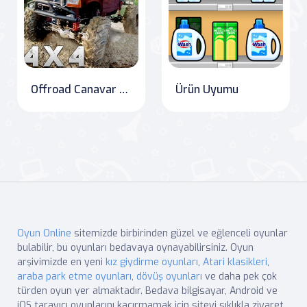
Offroad Canavar Tır Tepesi
Ürün Uyumu
Oyun Online
sitemizde birbirinden güzel ve eğlenceli oyunlar
bulabilir, bu oyunları bedavaya oynayabilirsiniz. Oyun
arşivimizde en yeni
kız giydirme oyunları
,
Atari klasikleri
,
araba park etme oyunları
,
dövüş oyunları
ve daha pek çok
türden oyun yer almaktadır. Bedava bilgisayar, Android ve
iOS tarayıcı oyunlarını kaçırmamak için siteyi sıklıkla ziyaret