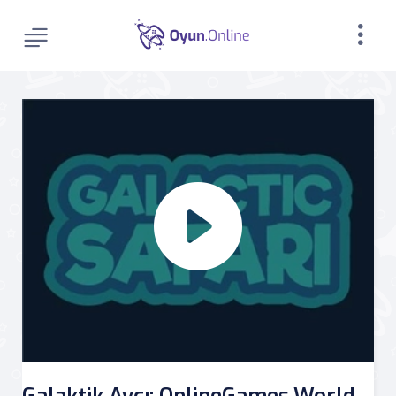
Galaktik Avcı: OnlineGames.World