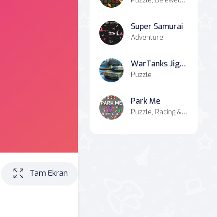
Puzzle, Bejeweled, Match-3
Super Samurai
Adventure
WarTanks Jigsaw
Puzzle
Park Me
Puzzle, Racing & Driving, Match-3, Simulation
Tam Ekran