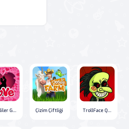
Sevgililer Günü Gizli Kalpleri
Çizim Çiftliği
TrollFace Quest: Horror 1