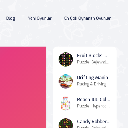
Blog
Yeni Oyunlar
En Çok Oynanan Oyunlar
Fruit Blocks Match
Puzzle, Bejeweled, Match-3
Drifting Mania
Racing & Driving
Reach 100 Colors Game
Puzzle, Hypercasual, Casual
Candy Robber - Mach 3 Game