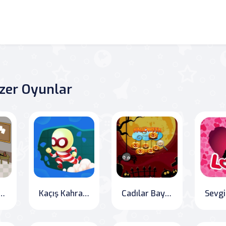
zer Oyunlar
ız Bulmaca Online
Kaçış Kahramanları
Cadılar Bayramı Gizli Balkabakları