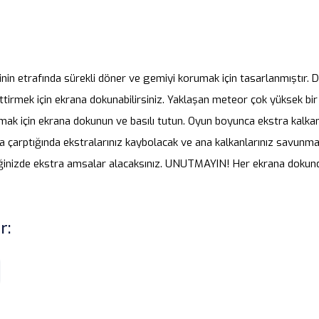
in etrafında sürekli döner ve gemiyi korumak için tasarlanmıştır. D
tirmek için ekrana dokunabilirsiniz. Yaklaşan meteor çok yüksek bi
rmak için ekrana dokunun ve basılı tutun. Oyun boyunca ekstra kalkan
 çarptığında ekstralarınız kaybolacak ve ana kalkanlarınız savunma
tiğinizde ekstra amsalar alacaksınız. UNUTMAYIN! Her ekrana dokun
r: