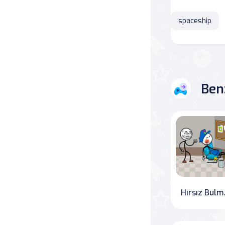
Savaş
spaceship
Masa
Masa Oyunları
Ben
Kart
Bakım
Klasik Oyunlar
Dövüş
Hırs
false