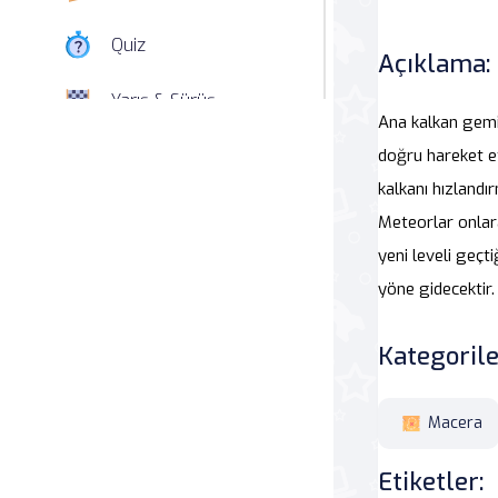
Quiz
Açıklama:
Yarış & Sürüş
Ana kalkan gemin
Nişan
doğru hareket et
kalkanı hızlandı
Simülasyon
Meteorlar onlara
yeni leveli geç
Spor
yöne gidecektir.
Strateji
Kategorile
Macera
Macera
Beceri
Etiketler:
Atari Salonu