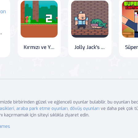
ı Kamyon Simülatörü
Kırmızı ve Yeşil'in Şeker Macerası
Jolly Jack's Adventure: The Bombing Pirate
mizde birbirinden güzel ve eğlenceli oyunlar bulabilir, bu oyunları b
asikleri
,
araba park etme oyunları
,
dövüş oyunları
ve daha pek çok tü
nı kaçırmamak için siteyi sıklıkla ziyaret edin.
Games