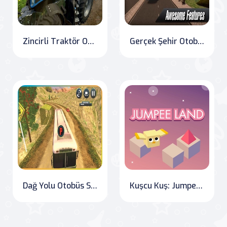
Zincirli Traktör Otobüs Çekme Görevi 2020
Gerçek Şehir Otobüsü Simülatörü
Dağ Yolu Otobüs Sürüş Simülatörü: Offroad Otobüs Sürücüsü
Kuşcu Kuş: Jumpee Land Adventure