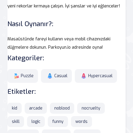
yeni rekorlar kırmaya çalışın. İyi şanslar ve iyi eğlenceler!
Nasıl Oynanır?:
Masaüstünde fareyi kullanın veya mobil cihazınızdaki
düğmelere dokunun. Parkoyun.io adresinde oyna!
Kategoriler:
Puzzle
Casual
Hypercasual
Etiketler:
kid
arcade
noblood
nocruelty
skill
logic
funny
words