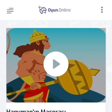
Hanuman'ın Macerası