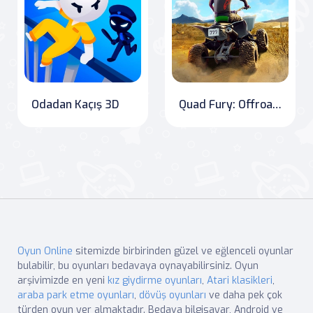
Odadan Kaçış 3D
Quad Fury: Offroad Challenge
Oyun Online
sitemizde birbirinden güzel ve eğlenceli oyunlar
bulabilir, bu oyunları bedavaya oynayabilirsiniz. Oyun
arşivimizde en yeni
kız giydirme oyunları
,
Atari klasikleri
,
araba park etme oyunları
,
dövüş oyunları
ve daha pek çok
türden oyun yer almaktadır. Bedava bilgisayar, Android ve