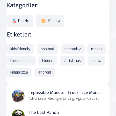
Kategoriler:
Puzzle
Macera
Etiketler:
kidsfriendly
noblood
nocruelty
mobile
hiddenobject
hidden
christmas
santa
kidspuzzle
android
Impossible Monster Truck race Monster Truck Games 2021
Adventure, Racing & Driving, Agility, Casual, Simulation
The Last Panda