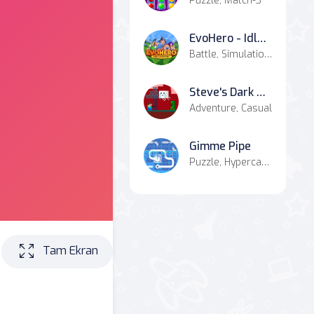
Puzzle, Match-3
EvoHero - Idle Gladiators
Battle, Simulation, Strategy
Steve's Dark Realm Adventure
Adventure, Casual
Gimme Pipe
Puzzle, Hypercasual
Tam Ekran