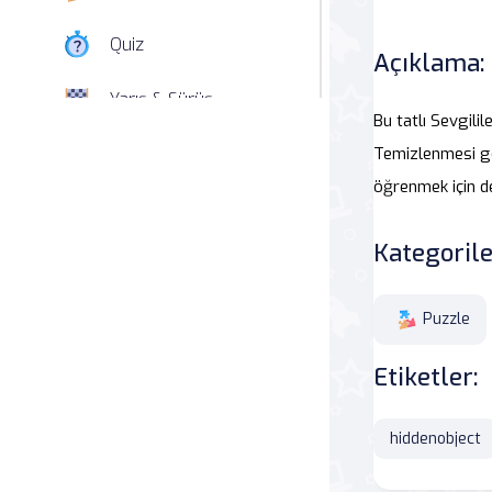
Quiz
Açıklama:
Yarış & Sürüş
Bu tatlı Sevgil
Nişan
Temizlenmesi ger
öğrenmek için 
Simülasyon
Kategorile
Spor
Strateji
Puzzle
Etiketler:
Macera
Beceri
hiddenobject
Atari Salonu