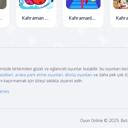
Kargaşası
Kahraman Top: Noel Aşkı
Kahramanları Kurtar ve Çatışmaya Katıl
mizde birbirinden güzel ve eğlenceli oyunlar bulabilir, bu oyunları b
asikleri
,
araba park etme oyunları
,
dövüş oyunları
ve daha pek çok tü
nı kaçırmamak için siteyi sıklıkla ziyaret edin.
Games
Oyun Online © 2025. Beta