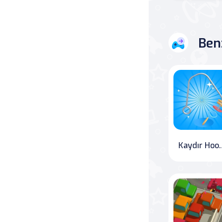
Savaş
Ben
Masa
Masa Oyunları
Kart
Bakım
Klasik Oyunlar
Kaydır
Dövüş
false