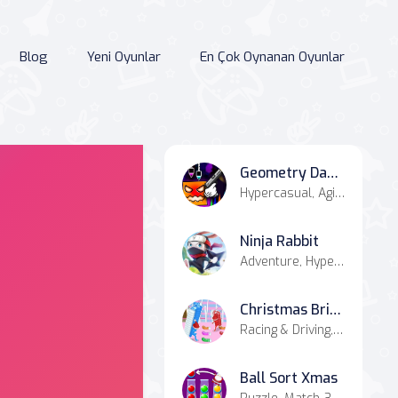
Blog
Yeni Oyunlar
En Çok Oynanan Oyunlar
Geometry Dash Nemesis
Hypercasual, Agility, Casual
Ninja Rabbit
Adventure, Hypercasual
Christmas Bridge Runner
Racing & Driving, Hypercasual, Agility
Ball Sort Xmas