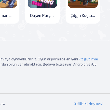
Kahraman Masalları
Düşen Parça Yapbozu
Çılgın Kuşlar Kart Gizli Yıldızlar
edavaya oynayabilirsiniz. Oyun arşivimizde en yeni
kız giydirme
rden oyun yer almaktadır. Bedava bilgisayar, Android ve iOS
 v.
Gizlilik Sözleşmesi