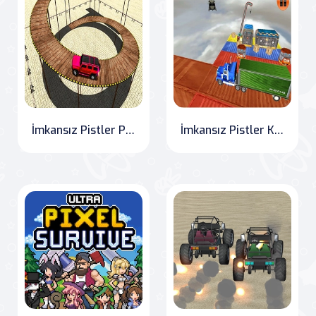
İmkansız Pistler Prado Araba Akrobatik Oyunu
İmkansız Pistler Kamyon Sürme Oyunu