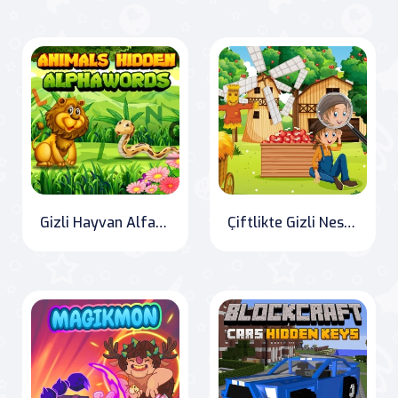
Gizli Hayvan AlfaHarfler
Çiftlikte Gizli Nesneler