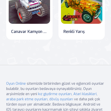
Canavar Kamyon Şovlar Ücretsiz Jeep Yarış Oyunları
Renkli Yarış
Oyun Online
sitemizde birbirinden güzel ve eğlenceli oyunlar
bulabilir, bu oyunları bedavaya oynayabilirsiniz. Oyun
arşivimizde en yeni
kız giydirme oyunları
,
Atari klasikleri
,
araba park etme oyunları
,
dövüş oyunları
ve daha pek çok
türden oyun yer almaktadır. Bedava bilgisayar, Android ve
iOS tarayıcı oyunlarını kaçırmamak için siteyi sıklıkla ziyaret