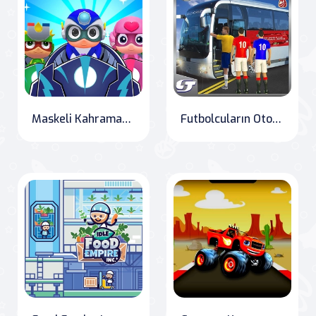
Maskeli Kahramanlar Yarışı Çocuk
Futbolcuların Otobüs Taşıma Simülasyon Oyunu