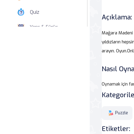
Quiz
Açıklama:
Yarış & Sürüş
Mağara Madeni Giz
Nişan
yıldızların heps
arayın. Oyun.On
Simülasyon
Nasıl Oyna
Spor
Oynamak için fa
Strateji
Kategorile
Macera
Puzzle
Beceri
Etiketler:
Atari Salonu