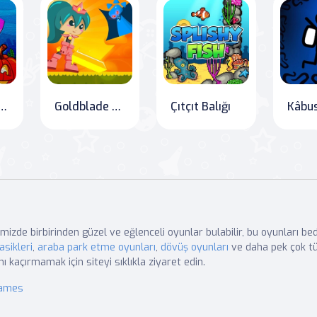
ar İçin Gizli Yıldızlar
Goldblade ve Tehlikeli Su
Çıtçıt Balığı
mizde birbirinden güzel ve eğlenceli oyunlar bulabilir, bu oyunları b
asikleri
,
araba park etme oyunları
,
dövüş oyunları
ve daha pek çok tü
nı kaçırmamak için siteyi sıklıkla ziyaret edin.
Games