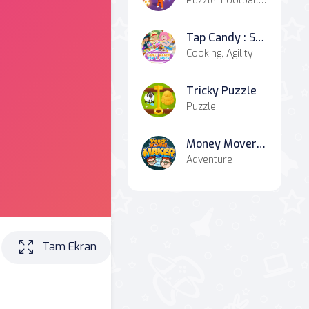
Puzzle, Football, Hypercasual, Casual
Tap Candy : Sweets Clicker
Cooking, Agility
Tricky Puzzle
Puzzle
Money Movers Maker
Adventure
Tam Ekran