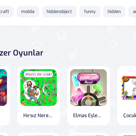
craft
mobile
hiddenobject
funny
hidden
a
zer Oyunlar
Hırsız Nerede?
Elmas Eşleştirme