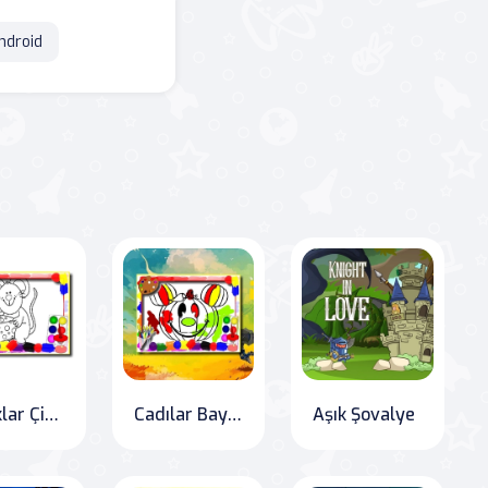
ndroid
Çocuklar Çizgi Film Boyama Kitabı
Cadılar Bayramı Boyama Kitabı
Aşık Şovalye