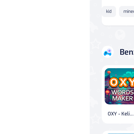
kid
mine
Savaş
Masa
Masa Oyunları
Ben
Kart
Bakım
Klasik Oyunlar
Dövüş
OXY - Kelime Yapıcı
false