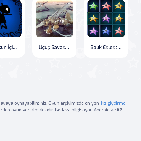
Kâbusun İçinden Kaçış
Uçuş Savaşı Bulmaca: Havada Heyecanı Yaşayın!
Balık Eşleştirme 3
edavaya oynayabilirsiniz. Oyun arşivimizde en yeni
kız giydirme
rden oyun yer almaktadır. Bedava bilgisayar, Android ve iOS