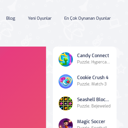
Blog
Yeni Oyunlar
En Çok Oynanan Oyunlar
Candy Connect
Puzzle, Hypercasual
Cookie Crush 4
Puzzle, Match-3
Seashell Blocky Challenge
Puzzle, Bejeweled
Magic Soccer