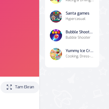
Racing & Driving, Agility, Casual
Santa games
Hypercasual
Bubble Shooter HD 2
Bubble Shooter
Yummy Ice Cream Factory
Cooking, Dress-up, Simulation
Tam Ekran