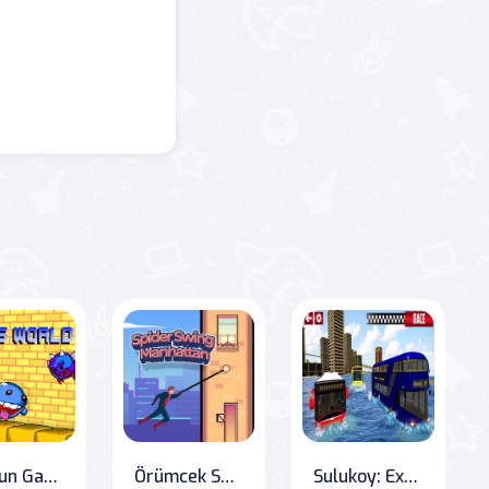
Bobb'un Gastronomi Macerası
Örümcek Salıncağı Manhattan
Sulukoy: Extreme Water Surfer Bus Simulator