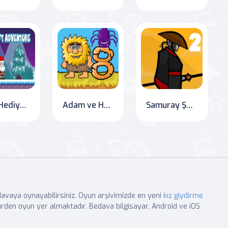
Noel Hediye Macerası
Adam ve Havva 8
Samuray Şapkası 2
edavaya oynayabilirsiniz. Oyun arşivimizde en yeni
kız giydirme
rden oyun yer almaktadır. Bedava bilgisayar, Android ve iOS