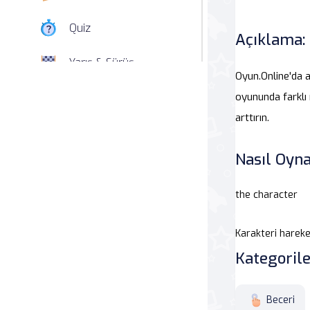
Quiz
Açıklama:
Yarış & Sürüş
Oyun.Online'da 
Nişan
oyununda farklı 
arttırın.
Simülasyon
Nasıl Oyna
Spor
the character
Strateji
Karakteri hareke
Macera
Kategorile
Beceri
Beceri
Atari Salonu