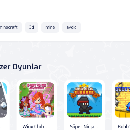
minecraft
3d
mine
avoid
zer Oyunlar
Koşusu 3D
Winx Club: Diamond Dash
Süper Ninja Tesisatçı