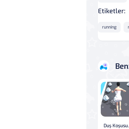
Etiketler:
Savaş
Masa
running
Masa Oyunları
Kart
Ben
Bakım
Klasik Oyunlar
Dövüş
false
Duş 