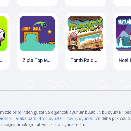
 or "Fly to The Right
Zıpla Top Maceraları
Tomb Raider: Desert Dash
mizde birbirinden güzel ve eğlenceli oyunlar bulabilir, bu oyunları b
asikleri
,
araba park etme oyunları
,
dövüş oyunları
ve daha pek çok tü
nı kaçırmamak için siteyi sıklıkla ziyaret edin.