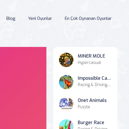
Blog
Yeni Oyunlar
En Çok Oynanan Oyunlar
MINER MOLE
Hypercasual
Impossible Cargo Truck Driver Simulator Game
Racing & Driving, Hypercasual
Onet Animals
Puzzle
Burger Race