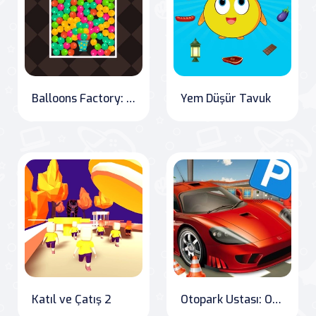
Balloons Factory: The Inflation Adventure
Yem Düşür Tavuk
Katıl ve Çatış 2
Otopark Ustası: Online Oyunlar Dünyası'nda eğlenceyi kesintisiz yaşayın! Otopark oyunlarına yeni bir bakış açısı getiren popüler mobil oyunun geri dönüşünü kaçırmayın!