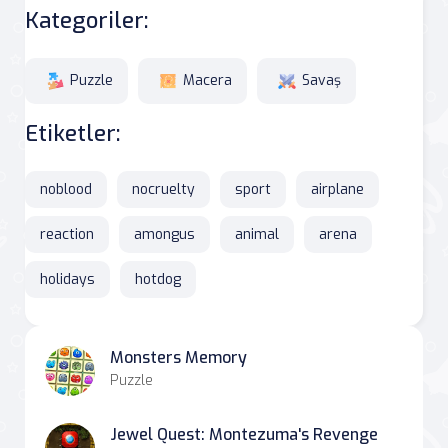
Kategoriler:
Puzzle
Macera
Savaş
Etiketler:
noblood
nocruelty
sport
airplane
reaction
amongus
animal
arena
holidays
hotdog
Monsters Memory
Puzzle
Jewel Quest: Montezuma's Revenge