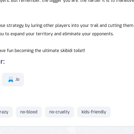
ayers. But remember, the bigger you are, the harder it is to maneuv
use strategy by luring other players into your trail and cutting them
you to expand your territory and eliminate your opponents.
ve fun becoming the ultimate skibidi toilet!
r:
.io
razy
no-blood
no-cruelty
kids-friendly