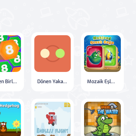
Altıgen Birleştir
Dönen Yakalayıcılar
Mozaik Eşleme Macerası