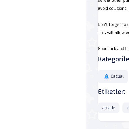
defeat other pl
avoid collisions.
Savaş
Don't forget to 
Masa
This will allow 
Masa Oyunları
Good luck and ha
Kart
Kategorile
Bakım
Casual
Klasik Oyunlar
Etiketler:
Dövüş
arcade
c
false