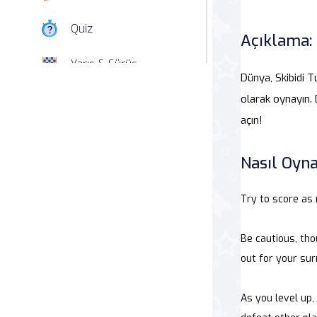
Quiz
Açıklama:
Yarış & Sürüş
Dünya, Skibidi T
Nişan
olarak oynayın. D
açın!
Simülasyon
Nasıl Oyna
Spor
Try to score as 
Strateji
Be cautious, tho
Macera
out for your sur
Beceri
As you level up,
Atari Salonu