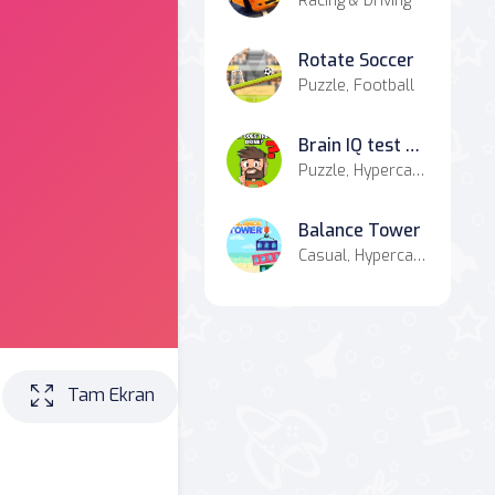
Racing & Driving
Rotate Soccer
Puzzle, Football
Brain IQ test Minecraft Quiz
Puzzle, Hypercasual, Art, Educational, Quiz
Balance Tower
Casual, Hypercasual
Tam Ekran