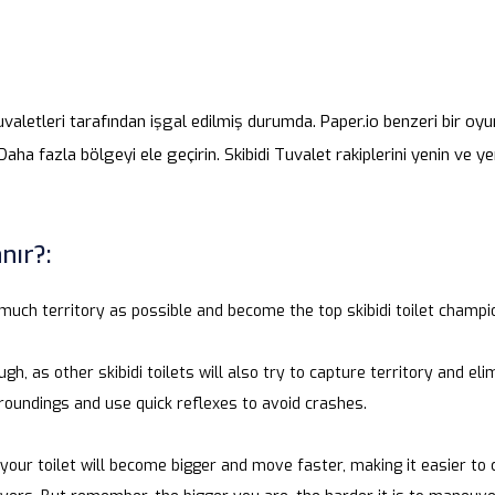
uvaletleri tarafından işgal edilmiş durumda. Paper.io benzeri bir oyu
aha fazla bölgeyi ele geçirin. Skibidi Tuvalet rakiplerini yenin ve ye
nır?:
much territory as possible and become the top skibidi toilet champi
ugh, as other skibidi toilets will also try to capture territory and el
roundings and use quick reflexes to avoid crashes.
 your toilet will become bigger and move faster, making it easier to 