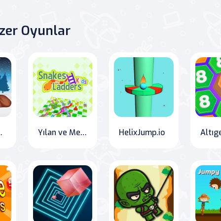
zer Oyunlar
 Dağıtma Yarışı
Yılan ve Merdivenler
HelixJump.io