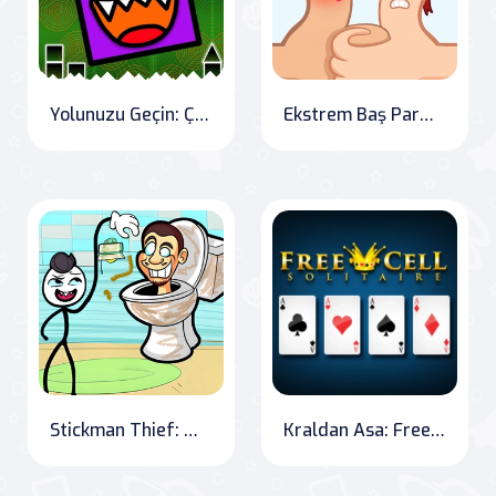
Yolunuzu Geçin: Çılgın Geometri
Ekstrem Baş Parmak Güreşi
Stickman Thief: Master of Mischief
Kraldan Asa: FreeCell Kart Oyunu