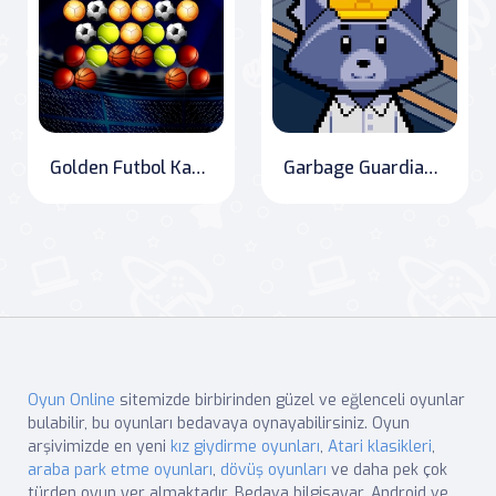
Golden Futbol Kabarcık Atıcı
Garbage Guardians: The Trash Panda Tower Defense
Oyun Online
sitemizde birbirinden güzel ve eğlenceli oyunlar
bulabilir, bu oyunları bedavaya oynayabilirsiniz. Oyun
arşivimizde en yeni
kız giydirme oyunları
,
Atari klasikleri
,
araba park etme oyunları
,
dövüş oyunları
ve daha pek çok
türden oyun yer almaktadır. Bedava bilgisayar, Android ve