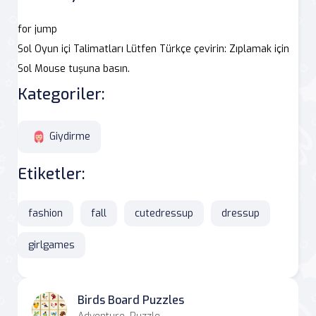
for jump
Sol Oyun içi Talimatları Lütfen Türkçe çevirin: Zıplamak için
Sol Mouse tuşuna basın.
Kategoriler:
Giydirme
Etiketler:
fashion
fall
cutedressup
dressup
girlgames
Birds Board Puzzles