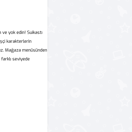
n ve yok edin! Suikastı
şçi karakterlerin
ınız. Mağaza menüsünden
 farklı seviyede