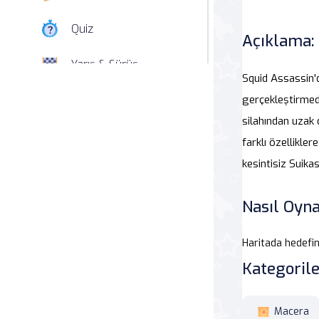
Quiz
Açıklama:
Yarış & Sürüş
Squid Assassin'd
Nişan
gerçekleştirmeden
silahından uzak
Simülasyon
farklı özellikler
kesintisiz Suikas
Spor
Nasıl Oyna
Strateji
Macera
Haritada hedefin
Kategorile
Beceri
Macera
Atari Salonu