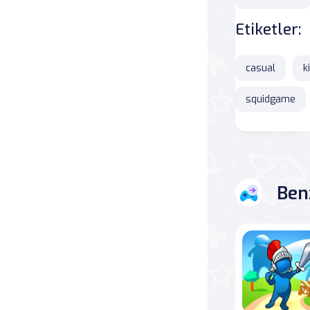
Etiketler:
Savaş
Masa
casual
k
Masa Oyunları
squidgame
Kart
Bakım
Ben
Klasik Oyunlar
Dövüş
false