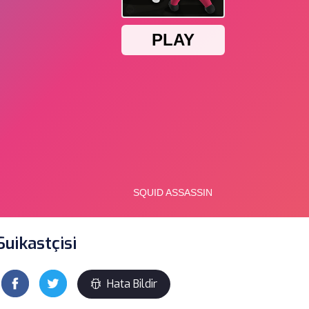
uikastçisi
Hata Bildir