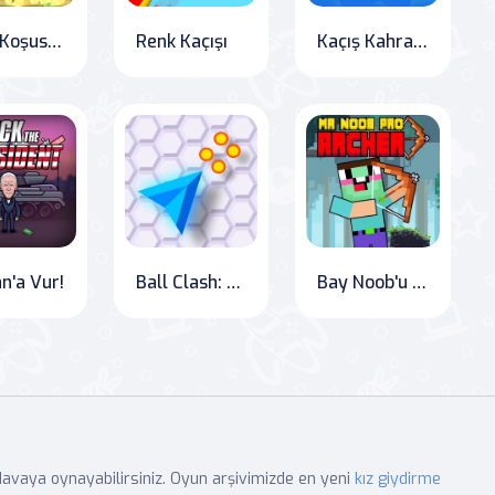
Ninja Koşusu 3D
Renk Kaçışı
Kaçış Kahramanları
n'a Vur!
Ball Clash: The Ultimate Color Challenge
Bay Noob'u Kurtaran Yaycı: OnlineGames.World
edavaya oynayabilirsiniz. Oyun arşivimizde en yeni
kız giydirme