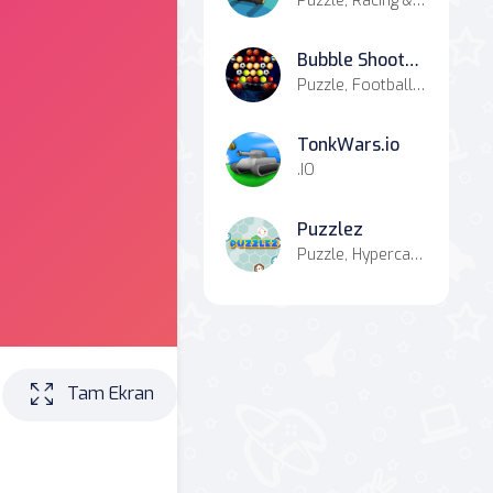
Puzzle, Racing & Driving, Casual
Bubble Shooter Golden Football
Puzzle, Football, Bejeweled, Bubble Shooter
TonkWars.io
.IO
Puzzlez
Puzzle, Hypercasual
Tam Ekran