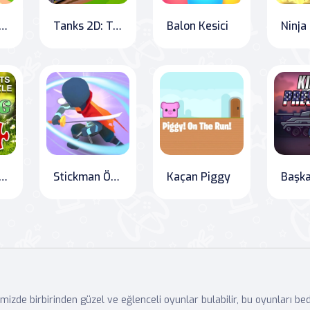
alın Çatışması
Tanks 2D: Tank Savaşları
Balon Kesici
dJigs Bahar
Stickman Öldüren
Kaçan Piggy
Başka
mizde birbirinden güzel ve eğlenceli oyunlar bulabilir, bu oyunları b