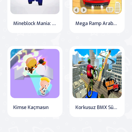
Mineblock Mania: The Adventures of Steve
Mega Ramp Araba Yarışı Gösterileri GT 2020
Kimse Kaçmasın
Korkusuz BMX Sürücü: İmkansız Akrobasi Yarışı