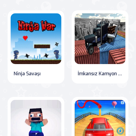
Ninja Savaşı
İmkansız Kamyon Yolları Sürme Oyunu