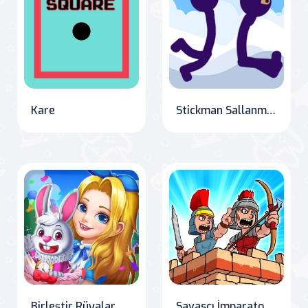
Kare
Stickman Sallanma Yıldızı
Birleştir Rüyalar
Savasçı İmparatorluk: Roma Savaşları