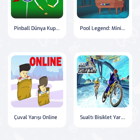
Pinball Dünya Kupası
Pool Legend: MiniPool.io
Çuval Yarışı Online
Sualtı Bisiklet Yarış Pisti: BMX İmkansız Gösteri